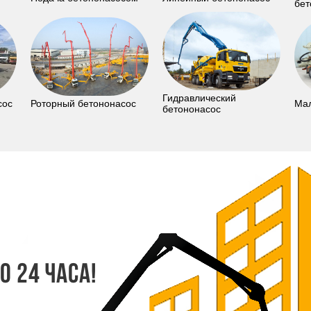
бет
Гидравлический
сос
Роторный бетононасос
Мал
бетононасос
 24 часа!