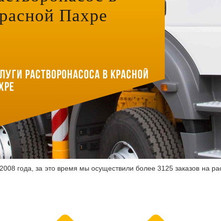
расной Пахре
луги растворонасоса в Красной
хре
008 года, за это время мы осуществили более 3125 заказов на ра