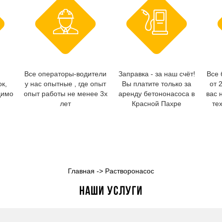
Все операторы-водители
Заправка - за наш счёт!
Все 
ок,
у нас опытные , где опыт
Вы платите только за
от 
димо
опыт работы не менее 3х
аренду бетононасоса в
вас 
лет
Красной Пахре
те
Главная
->
Растворонасос
Наши услуги