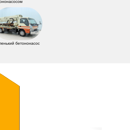
ононасосом
енький бетононасос