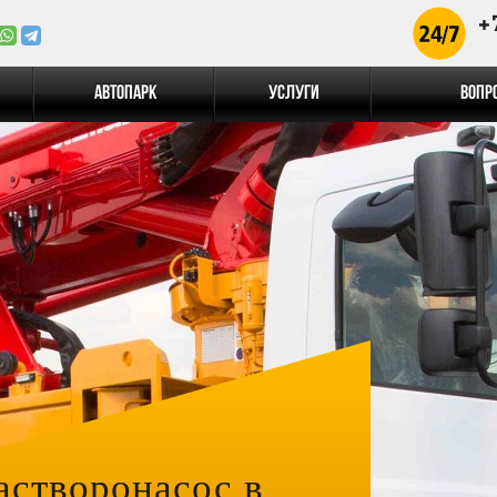
+
Автопарк
Услуги
Вопр
астворонасос в