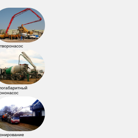
творонасос
логабаритный
ононасос
онирование