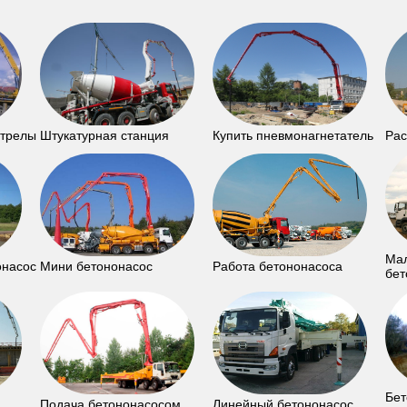
стрелы
Штукатурная станция
Купить пневмонагнетатель
Рас
Ма
онасос
Мини бетононасос
Работа бетононасоса
бет
Бет
Подача бетононасосом
Линейный бетононасос