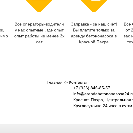
Все операторы-водители
Заправка - за наш счёт!
Все 
ок,
у нас опытные , где опыт
Вы платите только за
от 
димо
опыт работы не менее 3х
аренду бетононасоса в
вас 
лет
Красной Пахре
те
Главная
->
Контакты
+7 (926) 846-85-57
info@arendabetononasosa24.r
Красная Пахра, Центральная 
Круглосуточно 24 часа в сутки